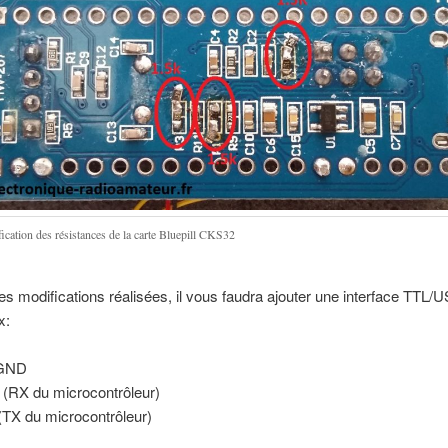
ication des résistances de la carte Bluepill CKS32
es modifications réalisées, il vous faudra ajouter une interface TTL/US
x:
GND
 (RX du microcontrôleur)
(TX du microcontrôleur)