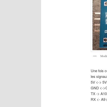
Modif
Une fois c
les signau
5V <-> 5V
GND <->
TX -> A10
RX <- A9 