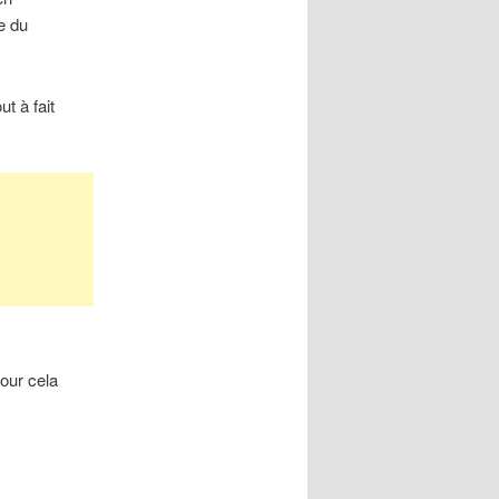
e du
ut à fait
.
Pour cela