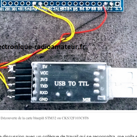
Découverte de la carte bluepill STM32 ou CKS32F103C8T6
e discussion avec un collègue de travail qui se reconnaitra, me voila 