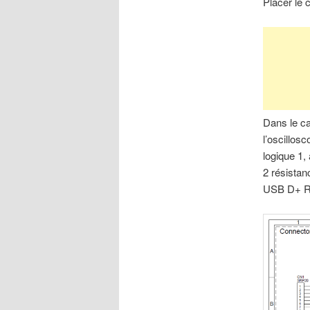
Placer le 
Dans le ca
l’oscillos
logique 1,
2 résistan
USB D+ R1