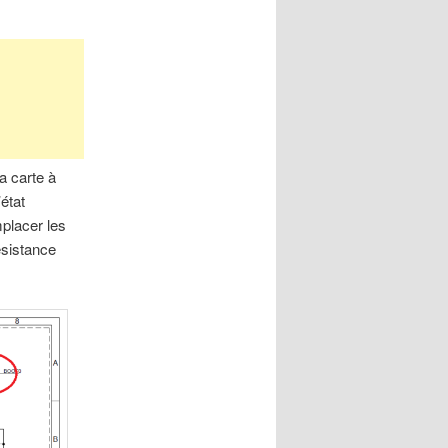
a carte à
état
mplacer les
ésistance