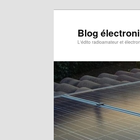
Aller
au
contenu
Blog électron
principal
L'édito radioamateur et électro