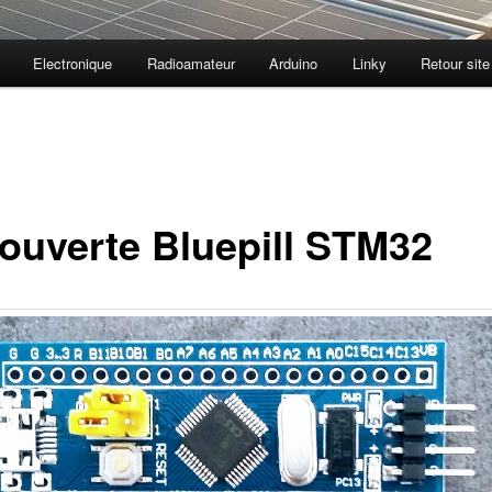
Electronique
Radioamateur
Arduino
Linky
Retour site
ouverte Bluepill STM32