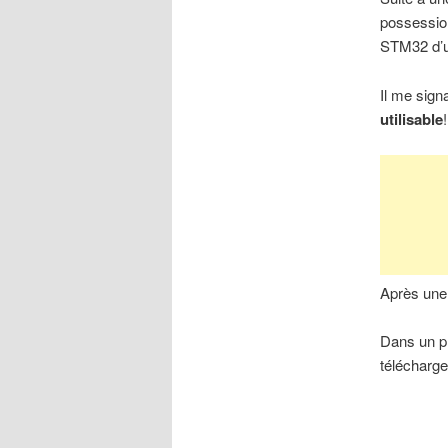
possessio
STM32 d’un
Il me signa
utilisable
!
Après une 
Dans un pre
télécharge