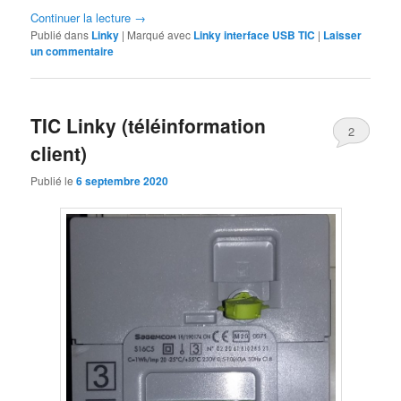
Continuer la lecture
→
Publié dans
Linky
|
Marqué avec
Linky interface USB TIC
|
Laisser
un commentaire
TIC Linky (téléinformation
2
client)
Publié le
6 septembre 2020