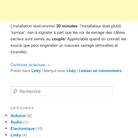
L’installation dure environ
20 minutes
: l’installateur était plutôt
“sympa”, rien à signaler à part que les vis de serrage des câbles
secteur sont serrés au
couple
! Appréciable quand on connait les
soucis que peut engendrer un mauvais serrage (étincelles et
incendie).
Continuer la lecture
→
Publié dans
Linky
|
Marqué avec
Linky
|
Laisser un commentaire
R
e
c
h
CATÉGORIES
e
Arduino
(6)
r
Audio
(1)
c
Electronique
(10)
h
Linky
(4)
e